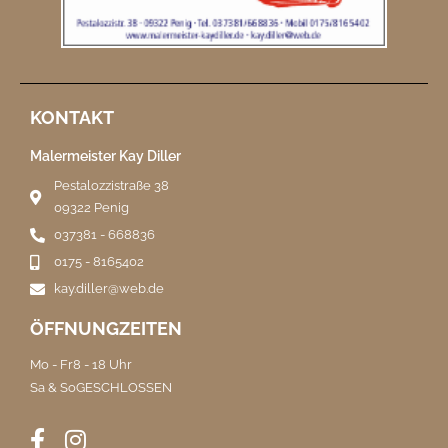
KONTAKT
Malermeister Kay Diller
Pestalozzistraße 38
09322 Penig
037381 - 668836
0175 - 8165402
kay.diller@web.de
ÖFFNUNGZEITEN
Mo - Fr
8 - 18 Uhr
Sa & So
GESCHLOSSEN