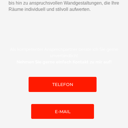
bis hin zu anspruchsvollen Wandgestaltungen, die Ihre
Räume individuell und stilvoll aufwerten.
Als kompetenter Ansprechpartner berate ich Sie gerne
unverbindlich!
Nehmen Sie gerne einfach Kontakt zu mir auf!
TELEFON
E-MAIL