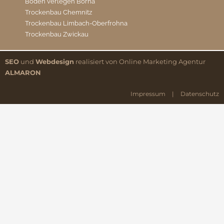
Boden verlegen Borna
Trockenbau Chemnitz
Trockenbau Limbach-Oberfrohna
Trockenbau Zwickau
SEO
und
Webdesign
realisiert von Online Marketing Agentur
ALMARON
Impressum
|
Datenschutz