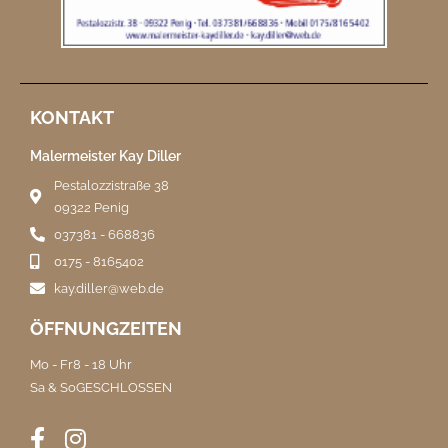
KONTAKT
Malermeister Kay Diller
Pestalozzistraße 38
09322 Penig
037381 - 668836
0175 - 8165402
kay.diller@web.de
ÖFFNUNGZEITEN
Mo - Fr
8 - 18 Uhr
Sa & So
GESCHLOSSEN