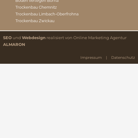
Boden verlegen Borna
Trockenbau Chemnitz
Trockenbau Limbach-Oberfrohna
Trockenbau Zwickau
SEO
und
Webdesign
realisiert von Online Marketing Agentur
ALMARON
Impressum
|
Datenschutz